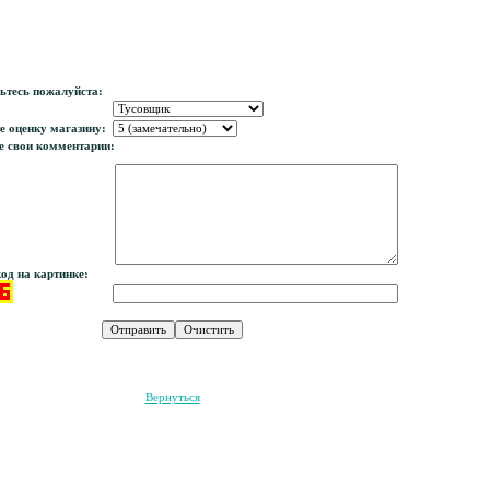
Магазин «СпортДепо»
ьтесь пожалуйста:
е оценку магазину:
 свои комментарии:
од на картинке:
Вернуться