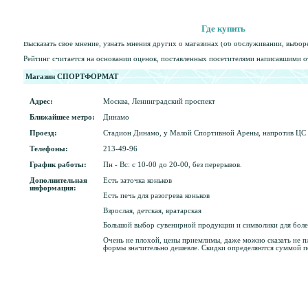
Где купить
Высказать свое мнение, узнать мнения других о магазинах (об обслуживании, выбор
Рейтинг считается на основании оценок, поставленных посетителями написавшими о
Магазин СПОРТФОРМАТ
Адрес:
Москва, Ленинградский проспект
Ближайшее метро:
Динамо
Проезд:
Стадион Динамо, у Малой Спортивной Арены, напротив ЦС
Телефоны:
213-49-96
График работы:
Пн - Вс: с 10-00 до 20-00, без перерывов.
Дополнительная
Есть заточка коньков
информация:
Есть печь для разогрева коньков
Взрослая, детская, вратарская
Большой выбор сувенирной продукции и символики для бол
Очень не плохой, цены приемлимы, даже можно сказать не 
формы значительно дешевле. Скидки определяются суммой п