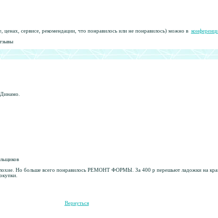
е, ценах, сервисе, рекомендации, что понравилось или не понравилось) можно в
конференц
тзывы
 Динамо.
ельщиков
плохие. Но больше всего понравилось РЕМОНТ ФОРМЫ. За 400 р перешьют ладожки на краги
окупки.
Вернуться